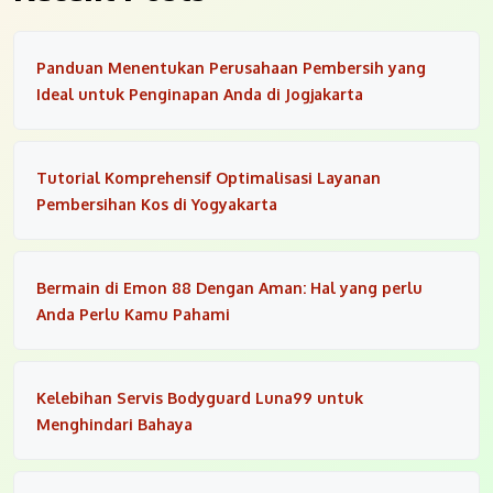
Panduan Menentukan Perusahaan Pembersih yang
Ideal untuk Penginapan Anda di Jogjakarta
Tutorial Komprehensif Optimalisasi Layanan
Pembersihan Kos di Yogyakarta
Bermain di Emon 88 Dengan Aman: Hal yang perlu
Anda Perlu Kamu Pahami
Kelebihan Servis Bodyguard Luna99 untuk
Menghindari Bahaya