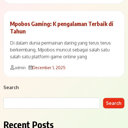
Mpobos Gaming: K pengalaman Terbaik di
Tahun
Di dalam dunia permainan daring yang terus terus
berkembang, Mpobos muncul sebagai salah satu
salah satu platform game online yang
admin
December 1, 2025
Search
Search
Recent Posts