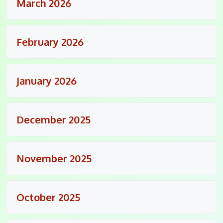
March 2026
February 2026
January 2026
December 2025
November 2025
October 2025